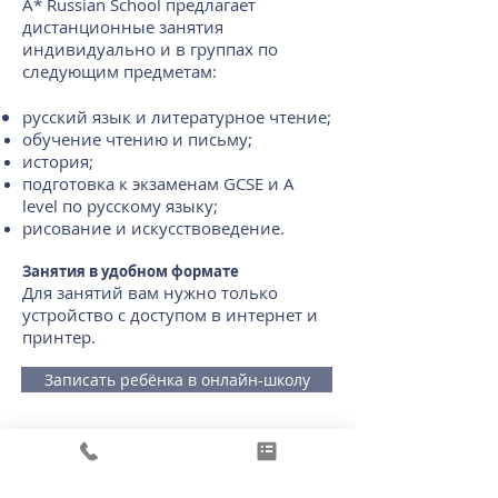
A* Russian School предлагает
дистанционные занятия
индивидуально и в группах по
следующим предметам:
русский язык и литературное чтение;
обучение чтению и
письму;
история;
подготовка к экзаменам GCSE и A
level по русскому языку;
рисование и искусствоведение.
Занятия в удобном формате
Для занятий вам нужно только
устройство с доступом в интернет и
принтер.
Записать ребёнка в онлайн-школу
Остались вопросы?
Мы всегда рады ответить на
них:
написать письмо
или