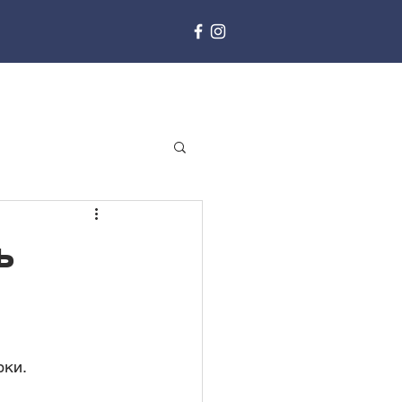
ь
ки. 