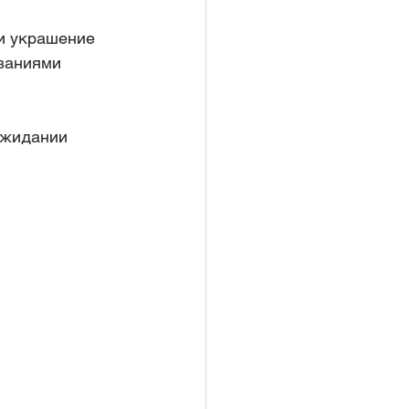
ли украшение 
ваниями 
ожидании 